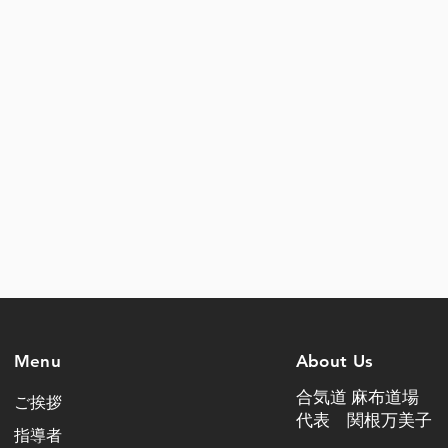
Menu
About
Us
合気道 麻布道場
ご挨拶
代表
関根万美子
指導者