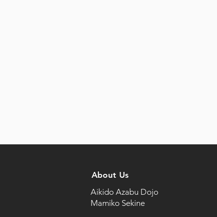
About
Us
Aikido Azabu Dojo
Mamiko Sekine