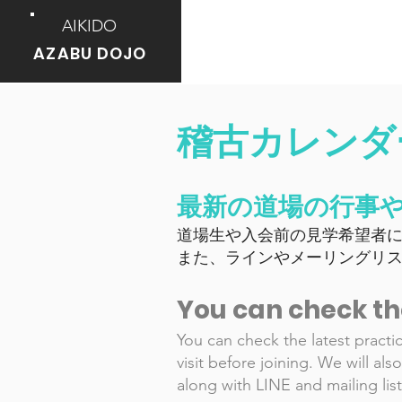
AIKIDO
AZABU DOJO
稽古カレンダー /
最新の道場の行事
道場生や入会前の見学希望者
また、ラインやメーリングリ
You can check th
You can check the latest practi
visit before joining. We will a
along with LINE and mailing list